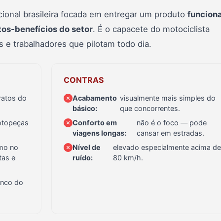
ional brasileira focada em entregar um produto
funciona
os-benefícios do setor
. É o capacete do motociclista
 e trabalhadores que pilotam todo dia.
CONTRAS
ratos do
Acabamento
visualmente mais simples do
básico:
que concorrentes.
otopeças
Conforto em
não é o foco — pode
viagens longas:
cansar em estradas.
mo no
Nível de
elevado especialmente acima de
tas e
ruído:
80 km/h.
anco do