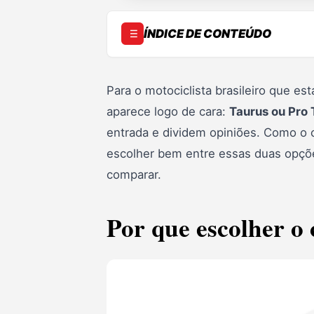
ÍNDICE DE CONTEÚDO
1. Introdução
2. Por que escolher Taurus?
Para o motociclista brasileiro que 
aparece logo de cara:
Taurus ou Pro 
3. Por que escolher Pro Tork?
entrada e dividem opiniões. Como o c
4. Tabela comparativa
escolher bem entre essas duas opçõe
5. Perguntas frequentes (FAQ)
comparar.
6. Conclusão: qual escolher?
Por que escolher o