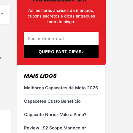
As melhores análises de mercado,
cupons secretos e dicas entregues
todo domingo.
›
QUERO PARTICIPAR
,
MAIS LIDOS
Melhores Capacetes de Moto 2026
Capacetes Custo Benefício
Capacete Norisk Vale a Pena?
Review LS2 Scope Monocolor