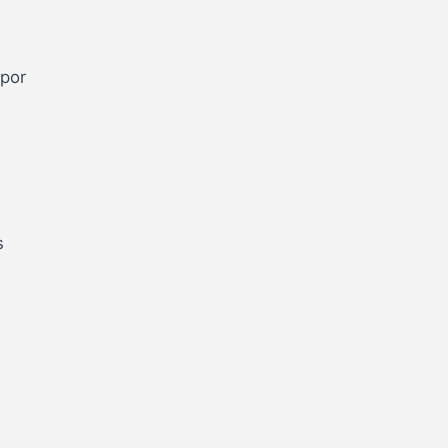
 por
s