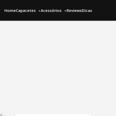
Home
Capacetes
Acessórios
Reviews
Dicas
▼
▼