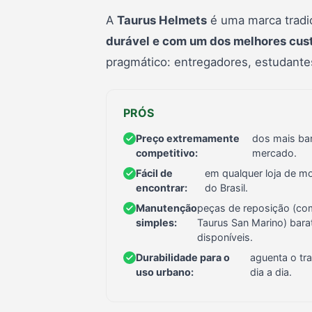
A
Taurus Helmets
é uma marca tradic
durável e com um dos melhores cust
pragmático: entregadores, estudantes
PRÓS
Preço extremamente
dos mais ba
competitivo:
mercado.
Fácil de
em qualquer loja de m
encontrar:
do Brasil.
Manutenção
peças de reposição (co
simples:
Taurus San Marino) bara
disponíveis.
Durabilidade para o
aguenta o tr
uso urbano:
dia a dia.