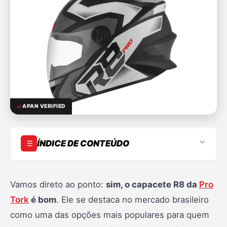
APAN VERIFIED
ÍNDICE DE CONTEÚDO
1. Introdução
2. Capacete fechado Pro Tork R8
Vamos direto ao ponto:
sim, o capacete R8 da
Pro
Tork
é bom
. Ele se destaca no mercado brasileiro
3. Características do Pro Tork R8
como uma das opções mais populares para quem
4. 6 opções de cores