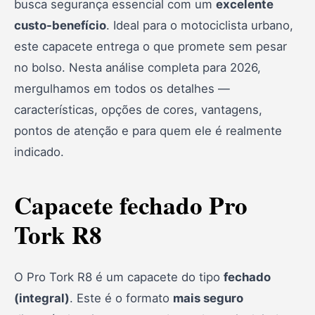
busca segurança essencial com um
excelente
5. Especificações técnicas
custo-benefício
. Ideal para o motociclista urbano,
este capacete entrega o que promete sem pesar
6. Vantagens
no bolso. Nesta análise completa para 2026,
7. Sobre a Pro Tork
mergulhamos em todos os detalhes —
8. Depoimentos reais
características, opções de cores, vantagens,
pontos de atenção e para quem ele é realmente
9. Perguntas frequentes (FAQ)
indicado.
10. Conclusão
Capacete fechado Pro
Tork R8
O Pro Tork R8 é um capacete do tipo
fechado
(integral)
. Este é o formato
mais seguro