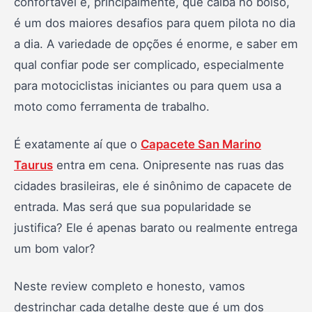
confortável e, principalmente, que caiba no bolso,
3. Design e Acabamento
é um dos maiores desafios para quem pilota no dia
a dia. A variedade de opções é enorme, e saber em
4. Segurança: O Ponto Mais Importante
qual confiar pode ser complicado, especialmente
5. Conforto e Forração Interna
para motociclistas iniciantes ou para quem usa a
6. Viseira e Campo de Visão
moto como ferramenta de trabalho.
7. Ventilação e Aerodinâmica
É exatamente aí que o
Capacete San Marino
8. Principais Modelos
Taurus
entra em cena. Onipresente nas ruas das
cidades brasileiras, ele é sinônimo de capacete de
9. Para Quem o Capacete San Marino Taurus é
Indicado?
entrada. Mas será que sua popularidade se
justifica? Ele é apenas barato ou realmente entrega
10. Veredito Final
um bom valor?
Neste review completo e honesto, vamos
destrinchar cada detalhe deste que é um dos