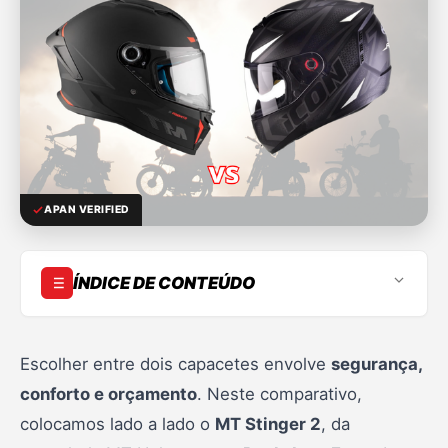
APAN VERIFIED
ÍNDICE DE CONTEÚDO
Introdução
Por que escolher um capacete MT Helmets?
Escolher entre dois capacetes envolve
segurança,
conforto e orçamento
. Neste comparativo,
Análise dos capacetes MT Helmets
colocamos lado a lado o
MT Stinger 2
, da
Por que escolher um capacete Peels Icon?