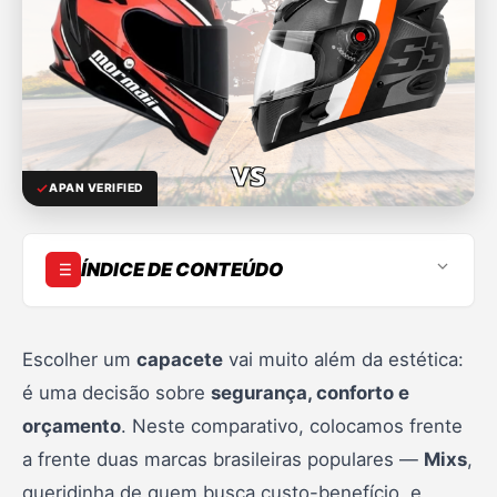
APAN VERIFIED
ÍNDICE DE CONTEÚDO
Introdução
Por que escolher um capacete Mixs?
Escolher um
capacete
vai muito além da estética:
é uma decisão sobre
segurança, conforto e
Análise dos capacetes Mixs
orçamento
. Neste comparativo, colocamos frente
Por que escolher um capacete Mormaii?
a frente duas marcas brasileiras populares —
Mixs
,
Análise dos capacetes Mormaii
queridinha de quem busca custo-benefício, e