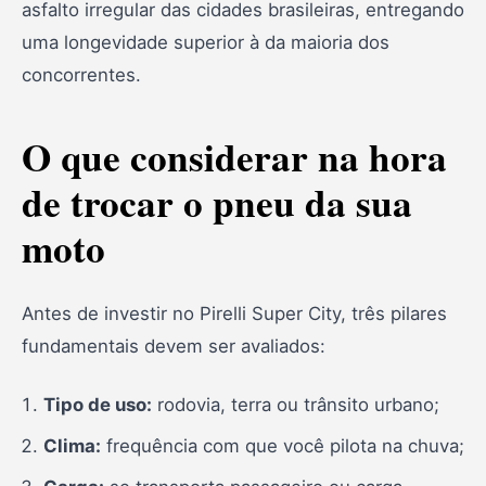
asfalto irregular das cidades brasileiras, entregando
6. Durabilidade
uma longevidade superior à da maioria dos
7. Compatibilidade
concorrentes.
8. Quantos km roda?
O que considerar na hora
9. 5 melhores marcas de pneus
de trocar o pneu da sua
10. Super City x City Dragon
11. Quem fabrica o pneu City?
moto
12. Pneu de segunda linha?
Antes de investir no Pirelli Super City, três pilares
13. Conclusão
fundamentais devem ser avaliados:
Tipo de uso:
rodovia, terra ou trânsito urbano;
Clima:
frequência com que você pilota na chuva;