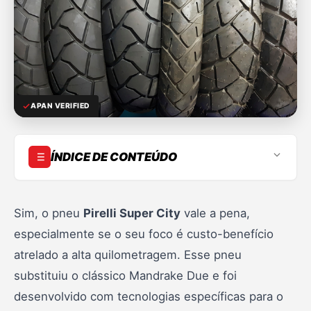
APAN VERIFIED
ÍNDICE DE CONTEÚDO
1. Introdução
2. O que considerar na troca
Sim, o pneu
Pirelli Super City
vale a pena,
especialmente se o seu foco é custo-benefício
3. Desempenho no uso urbano
atrelado a alta quilometragem. Esse pneu
4. Aderência e segurança
substituiu o clássico Mandrake Due e foi
5. Conforto e estabilidade
desenvolvido com tecnologias específicas para o