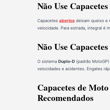
Não Use Capacetes
9. Eagle SV ASX (Axxis)
10. TEXX Wing Grid
Capacetes
abertos
deixam queixo e m
11. MT Targo S Ayrton Senna
velocidade. Para estrada, integral é 
12. Peels Icon Classic
Não Use Capacetes
Por que investir em capacete
Como escolher
O sistema
Duplo-D
(padrão MotoGP) é
Perguntas Frequentes
velocidades e acidentes. Engates rá
Conclusão
Capacetes de Moto
Recomendados