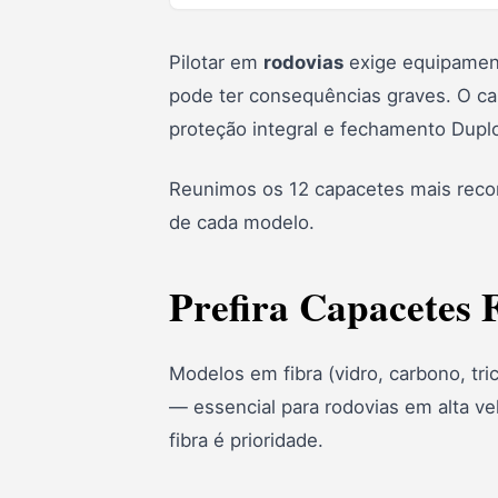
Prefira capacetes em fibra
Não use capacetes abertos
Pilotar em
rodovias
exige equipamento
pode ter consequências graves. O cap
Não use engate rápido
proteção integral e fechamento Dupl
Top 12 capacetes para estrada
1. Shoei X-Spirit 3
Reunimos os 12 capacetes mais reco
de cada modelo.
2. Nolan N90-3 Driller
3. Bell Qualifier
Prefira Capacetes 
4. HJC I90 Hollen
5. LS2 FF810
Modelos em fibra (vidro, carbono, tr
6. LS2 FF808 Stream II
— essencial para rodovias em alta ve
fibra é prioridade.
7. Norisk Strada II
8. Bieffe B-40 Essence