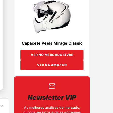
Capacete Peels Mirage Classic
VER NO MERCADO LIVRE
VER NA AMAZON
Newsletter VIP
As melhores análises de mercado,
cupons secretos e dicas entregues