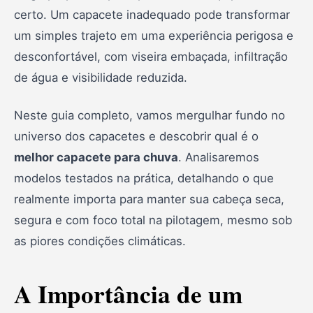
2. LS2 FF320 Stream
certo. Um capacete inadequado pode transformar
3. Norisk FF302
um simples trajeto em uma experiência perigosa e
desconfortável, com viseira embaçada, infiltração
4. Peels Icon Fast
de água e visibilidade reduzida.
5. Bieffe B-40
6. Pro Tork Evolution G8
Neste guia completo, vamos mergulhar fundo no
universo dos capacetes e descobrir qual é o
7. Icon Peels
melhor capacete para chuva
. Analisaremos
8. Norisk Razor
modelos testados na prática, detalhando o que
9. Pro Tork Attack Elite
realmente importa para manter sua cabeça seca,
segura e com foco total na pilotagem, mesmo sob
10. ASX Draken Vector
as piores condições climáticas.
Perguntas Frequentes
Conclusão
A Importância de um