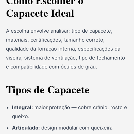
Como Escolher o
11. LS2 Scope Articulado
Capacete Ideal
12. Pro Tork Fast Motocross
A escolha envolve analisar: tipo de capacete,
Perguntas Frequentes
materiais, certificações, tamanho correto,
Conclusão
qualidade da forração interna, especificações da
viseira, sistema de ventilação, tipo de fechamento
e compatibilidade com óculos de grau.
Tipos de Capacete
Integral:
maior proteção — cobre crânio, rosto e
queixo.
Articulado:
design modular com queixeira