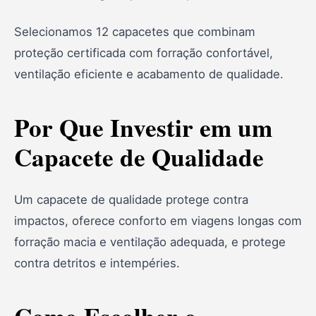
Certificações
Selecionamos 12 capacetes que combinam
Top 12 capacetes selecionados
proteção certificada com forração confortável,
1. Pro Tork R8 Pro Matte
ventilação eficiente e acabamento de qualidade.
2. Pro Tork New Liberty Three
Por Que Investir em um
3. Mixs Gladiator Neo
Capacete de Qualidade
4. Bieffe B-Dynamic Attractie
5. ASX City
Um capacete de qualidade protege contra
6. Peels Mirage Techride
impactos, oferece conforto em viagens longas com
7. EBF Thunder
forração macia e ventilação adequada, e protege
8. HJC C10 Karon
contra detritos e intempéries.
9. X11 Revo Pro Flagger SV
10. HJC I100 Articulado