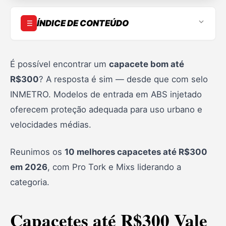
ÍNDICE DE CONTEÚDO
Capacetes até R$300 valem a pena?
Top 10 capacetes até R$300
É possível encontrar um
capacete bom até
R$300
? A resposta é sim — desde que com selo
1. Pro Tork R8
INMETRO. Modelos de entrada em ABS injetado
2. Pro Tork Evolution G6
oferecem proteção adequada para uso urbano e
3. Pro Tork New Liberty Three
velocidades médias.
4. Pro Tork Evolution Evo
Reunimos os
10 melhores capacetes até R$300
5. Pro Tork Sport Moto
em 2026
, com Pro Tork e Mixs liderando a
6. Pro Tork Automático SM
categoria.
7. Pro Tork New Atomic Skull
Capacetes até R$300 Vale
8. Mixs Gladiator Neo